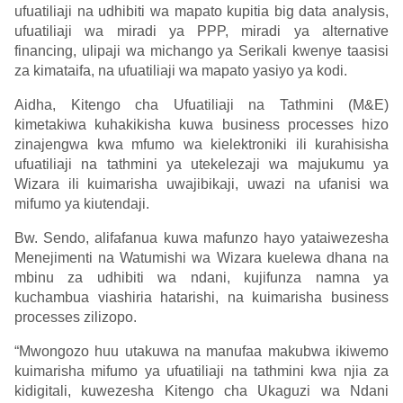
ufuatiliaji na udhibiti wa mapato kupitia big data analysis,
ufuatiliaji wa miradi ya PPP, miradi ya alternative
financing, ulipaji wa michango ya Serikali kwenye taasisi
za kimataifa, na ufuatiliaji wa mapato yasiyo ya kodi.
Aidha, Kitengo cha Ufuatiliaji na Tathmini (M&E)
kimetakiwa kuhakikisha kuwa business processes hizo
zinajengwa kwa mfumo wa kielektroniki ili kurahisisha
ufuatiliaji na tathmini ya utekelezaji wa majukumu ya
Wizara ili kuimarisha uwajibikaji, uwazi na ufanisi wa
mifumo ya kiutendaji.
Bw. Sendo, alifafanua kuwa mafunzo hayo yataiwezesha
Menejimenti na Watumishi wa Wizara kuelewa dhana na
mbinu za udhibiti wa ndani, kujifunza namna ya
kuchambua viashiria hatarishi, na kuimarisha business
processes zilizopo.
“Mwongozo huu utakuwa na manufaa makubwa ikiwemo
kuimarisha mifumo ya ufuatiliaji na tathmini kwa njia za
kidigitali, kuwezesha Kitengo cha Ukaguzi wa Ndani