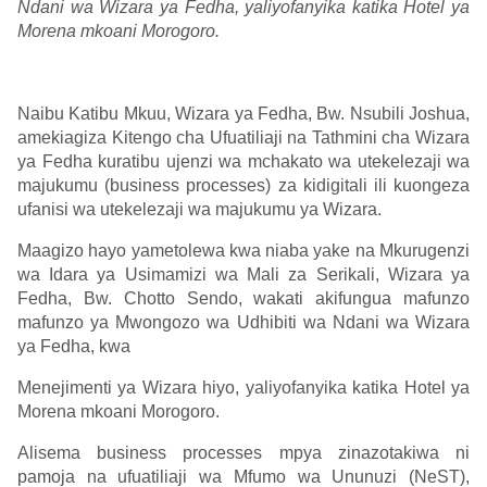
Ndani wa Wizara ya Fedha, yaliyofanyika katika Hotel ya
Morena mkoani Morogoro.
Naibu Katibu Mkuu, Wizara ya Fedha, Bw. Nsubili Joshua,
amekiagiza Kitengo cha Ufuatiliaji na Tathmini cha Wizara
ya Fedha kuratibu ujenzi wa mchakato wa utekelezaji wa
majukumu (business processes) za kidigitali ili kuongeza
ufanisi wa utekelezaji wa majukumu ya Wizara.
Maagizo hayo yametolewa kwa niaba yake na Mkurugenzi
wa Idara ya Usimamizi wa Mali za Serikali, Wizara ya
Fedha, Bw. Chotto Sendo, wakati akifungua mafunzo
mafunzo ya Mwongozo wa Udhibiti wa Ndani wa Wizara
ya Fedha, kwa
Menejimenti ya Wizara hiyo, yaliyofanyika katika Hotel ya
Morena mkoani Morogoro.
Alisema business processes mpya zinazotakiwa ni
pamoja na ufuatiliaji wa Mfumo wa Ununuzi (NeST),