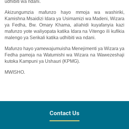
udhibiti wa ndani.
Akizungumzia mafunzo hayo mmoja wa washiriki,
Kamishna Msaidizi Idara ya Usimamizi wa Madeni, Wizara
ya Fedha, Bw. Omary Khama, aliahidi kuyafanyia kazi
mafunzo yote waliyopata katika Idara na Vitengo ili kufikia
malengo ya Serikali katika udhibiti wa ndani.
Mafunzo hayo yamewajumuisha Menejimenti ya Wizara ya
Fedha pamoja na Watumishi wa Wizara na Wawezeshaji
kutoka Kampuni ya Ushauri (KPMG).
MWISHO.
Contact Us