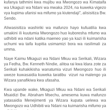
kufanya tathmini kwa mujibu wa Mwongozo wa Kimataifa
wa Ukaguzi wa Ndani wa mwaka 2024, na kuweka vigezo
vya kupima ufanisi wa mifumo ya kiutendaji”, alisisitiza Bw.
Sendo.
Aliwasisitiza washiriki wa mafunzo hayo kufuatilia kwa
umakini ili kuutumia Mwongozo huo kuboresha mfumo wa
udhibiti wa ndani katika maeneo yao ya kazi ili kuimarisha
uchumi wa taifa kupitia usimamizi bora wa rasilimali za
umma.
Naye Kaimu Mkaguzi wa Ndani Mkuu wa Serikali, Wizara
ya Fedha, Bw. Kenneth Nindie, alitoa rai kwa Idara zote za
Serikali kuhakikisha wanatumia vizuri Mwongozo huo ili
uweze kuwasaidia kuweka taratibu vizuri na malengo ya
Wizara yanafikiwa kwa ufasaha.
Kwa upande wake, Mkaguzi Mkuu wa Ndani wa Serikali
Msaidizi Bw. Abraham Msechu, amesema kuwa mafunzo
yatasaidia Menejimenti ya Wizara kupata uelewa wa
Mwongozo wa Udhibiti wa Ndani na kuimarisha mifumo ya