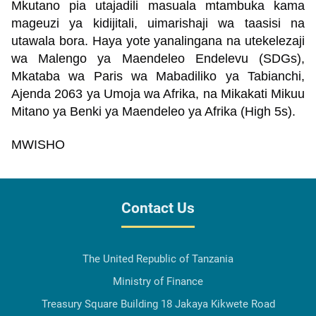
Mkutano pia utajadili masuala mtambuka kama
mageuzi ya kidijitali, uimarishaji wa taasisi na
utawala bora. Haya yote yanalingana na utekelezaji
wa Malengo ya Maendeleo Endelevu (SDGs),
Mkataba wa Paris wa Mabadiliko ya Tabianchi,
Ajenda 2063 ya Umoja wa Afrika, na Mikakati Mikuu
Mitano ya Benki ya Maendeleo ya Afrika (High 5s).
MWISHO
Contact Us
The United Republic of Tanzania
Ministry of Finance
Treasury Square Building 18 Jakaya Kikwete Road