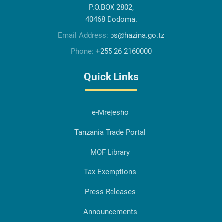
P.O.BOX 2802,
40468 Dodoma.
Email Address:
ps@hazina.go.tz
Phone:
+255 26 2160000
Quick Links
e-Mrejesho
Tanzania Trade Portal
MOF Library
Tax Exemptions
Press Releases
Announcements