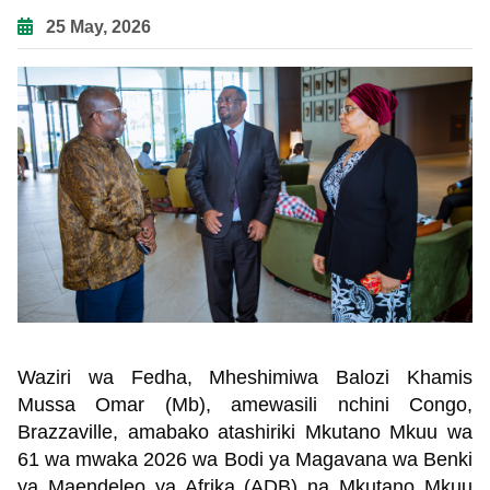
25 May, 2026
Waziri wa Fedha, Mheshimiwa Balozi Khamis
Mussa Omar (Mb), amewasili nchini Congo,
Brazzaville, amabako atashiriki Mkutano Mkuu wa
61 wa mwaka 2026 wa Bodi ya Magavana wa Benki
ya Maendeleo ya Afrika (ADB) na Mkutano Mkuu