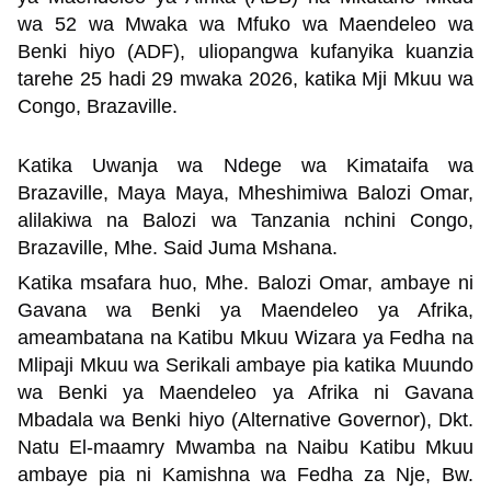
wa 52 wa Mwaka wa Mfuko wa Maendeleo wa
Benki hiyo (ADF), uliopangwa kufanyika kuanzia
tarehe 25 hadi 29 mwaka 2026, katika Mji Mkuu wa
Congo, Brazaville.
Katika Uwanja wa Ndege wa Kimataifa wa
Brazaville, Maya Maya, Mheshimiwa Balozi Omar,
alilakiwa na Balozi wa Tanzania nchini Congo,
Brazaville, Mhe. Said Juma Mshana.
Katika msafara huo, Mhe. Balozi Omar, ambaye ni
Gavana wa Benki ya Maendeleo ya Afrika,
ameambatana na Katibu Mkuu Wizara ya Fedha na
Mlipaji Mkuu wa Serikali ambaye pia katika Muundo
wa Benki ya Maendeleo ya Afrika ni Gavana
Mbadala wa Benki hiyo (Alternative Governor), Dkt.
Natu El-maamry Mwamba na Naibu Katibu Mkuu
ambaye pia ni Kamishna wa Fedha za Nje, Bw.