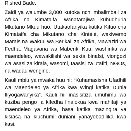
Rished Bade.
Zaidi ya wajumbe 3,000 kutoka nchi mbalimbali za
Afrika na Kimataifa, wanatarajiwa kuhudhuria
Mkutano Mkuu huo, Utakaofanyika katika Kituo cha
Kimataifa cha Mikutano cha Kintélé, wakiwemo
Marais na Wakuu wa Serikali za Afrika, Mawaziri wa
Fedha, Magavana wa Mabenki Kuu, washirika wa
maendeleo, wawakilishi wa sekta binafsi, viongozi
wa asasi za kiraia, wasomi, taasisi za utafiti, NGOs,
na wadau wengine.
Kauli mbiu ya mwaka huu ni: “Kuhamasisha Ufadhili
wa Maendeleo ya Afrika kwa Wingi katika Dunia
Iliyogawanyika”. Kauli hii inasisitiza umuhimu wa
kuziba pengo la kifedha linalokua kwa mahitaji ya
maendeleo ya Afrika, hasa katika mazingira ya
kisiasa na kiuchumi duniani yanayobadilika kwa
kasi.