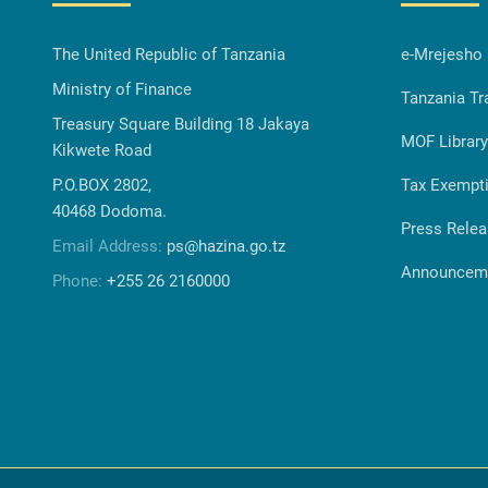
The United Republic of Tanzania
e-Mrejesho
Ministry of Finance
Tanzania Tr
Treasury Square Building 18 Jakaya
MOF Library
Kikwete Road
P.O.BOX 2802,
Tax Exempt
40468 Dodoma.
Press Rele
Email Address:
ps@hazina.go.tz
Announcem
Phone:
+255 26 2160000