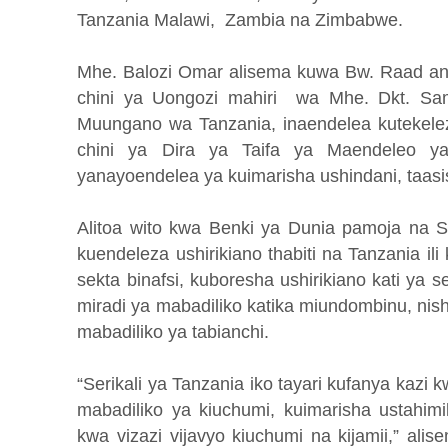
Tanzania Malawi, Zambia na Zimbabwe.
Mhe. Balozi Omar alisema kuwa Bw. Raad ana
chini ya Uongozi mahiri wa Mhe. Dkt. Sa
Muungano wa Tanzania, inaendelea kutekel
chini ya Dira ya Taifa ya Maendeleo y
yanayoendelea ya kuimarisha ushindani, taasis
Alitoa wito kwa Benki ya Dunia pamoja na Shi
kuendeleza ushirikiano thabiti na Tanzania il
sekta binafsi, kuboresha ushirikiano kati ya
miradi ya mabadiliko katika miundombinu, nishati
mabadiliko ya tabianchi.
“Serikali ya Tanzania iko tayari kufanya kazi 
mabadiliko ya kiuchumi, kuimarisha ustahimi
kwa vizazi vijavyo kiuchumi na kijamii,” alis