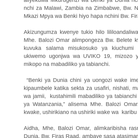
aliyekuwa Mkurugenzi wa Benki ya Dunia nchi
nchi za Malawi, Zambia na Zimbabwe, Bw. N
Mkazi Mpya wa Benki hiyo hapa nchini Bw. Fi
Akizungumza kwenye tukio hilo lililoandal
Mhe. Balozi Omar alimpongeza Bw. Belete kw
kuvuka salama misukosuko ya kiuchumi i
ukiwemo ugonjwa wa UVIKO 19, mizozo y
mikopo na mabadiliko ya tabianchi.
“Benki ya Dunia chini ya uongozi wake ime
kipaumbele katika sekta za usafiri, nishati, ma
wa jamii, kustahimili mabadiliko ya tabianchi
ya Watanzania,” alisema Mhe. Balozi Omar
kwake, ushirikiano na ushiriki wake wa karibu
Aidha, Mhe, Balozi Omar, alimkaribisha r
Dunia, Bw. Firas Raad, ambaye sasa atasimam