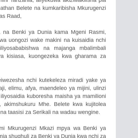
ni Tanzania, aliyekuwa akiziwakilisha pia
athan Belete na kumkaribisha Mkurugenzi
ras Raad,
iwa na Benki ya Dunia kama Mgeni Rasmi,
a uongozi wake makini na kuisaidia nchi
liyosababishwa na majanga mbalimbali
a kisiasa, kuongezeka kwa gharama za
iwezesha nchi kutekeleza miradi yake ya
ji, elimu, afya, maendeleo ya mijini, ulinzi
 iliyosaidia kuboresha maisha ya mamilioni
, akimshukuru Mhe. Belete kwa kujitolea
 na taasisi za Serikali na wadau wengine.
asmi Mkurugenzi Mkazi mpya wa Benki ya
ia shughuli za Benki ya Dunia kwa nchi za