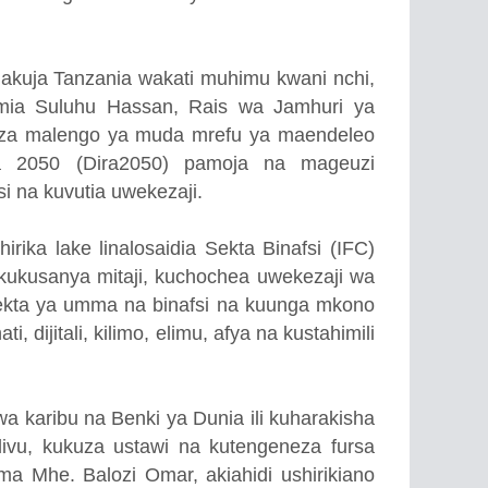
kuja Tanzania wakati muhimu kwani nchi,
mia Suluhu Hassan, Rais wa Jamhuri ya
eza malengo ya muda mrefu ya maendeleo
a 2050 (Dira2050) pamoja na mageuzi
i na kuvutia uwekezaji.
rika lake linalosaidia Sekta Binafsi (IFC)
i kukusanya mitaji, kuchochea uwekezaji wa
 sekta ya umma na binafsi na kuunga mkono
, dijitali, kilimo, elimu, afya na kustahimili
kwa karibu na Benki ya Dunia ili kuharakisha
livu, kukuza ustawi na kutengeneza fursa
ema Mhe. Balozi Omar, akiahidi ushirikiano