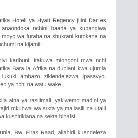
tika Hoteli ya Hyatt Regency jijini Dar es
a anaondoka nchini baada ya kupangiwa
 moyo wa furaha na shukrani kutokana na
humi na kijamii.
hivi karibuni, itakuwa miongoni mwa nchi
atika Bara la Afrika na duniani kwa ujumla
 lukuki ambazo zikiendelezwa ipasavyo,
eo ya nchi na watu wake.
la aina ya rasilimali, yakiwemo madini ya
ajiri mkubwa wa srkta ya maliasili na utalii
 kushirikiana na sekta binafsi.
ia, Bw. Firas Raad, aliahidi kuendeleza