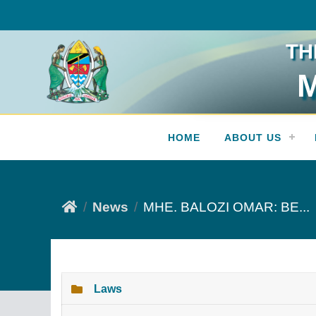
TH
M
Press Release
HOME
ABOUT US
News
MHE. BALOZI OMAR: BE...
Laws