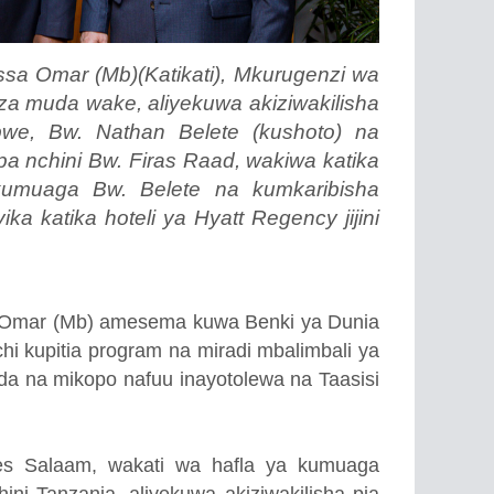
sa Omar (Mb)(Katikati), Mkurugenzi wa
za muda wake, aliyekuwa akiziwakilisha
we, Bw. Nathan Belete (kushoto) na
a nchini Bw. Firas Raad, wakiwa katika
kumuaga Bw. Belete na kumkaribisha
a katika hoteli ya Hyatt Regency jijini
a Omar (Mb) amesema kuwa Benki ya Dunia
 kupitia program na miradi mbalimbali ya
ada na mikopo nafuu inayotolewa na Taasisi
 es Salaam, wakati wa hafla ya kumuaga