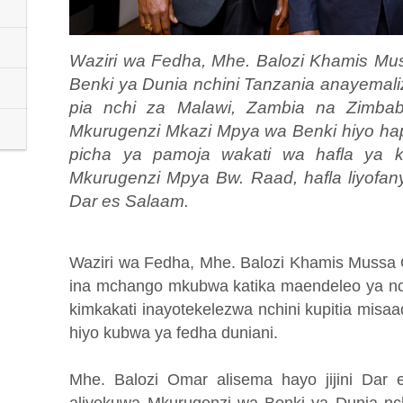
Waziri wa Fedha, Mhe. Balozi Khamis Mus
Benki ya Dunia nchini Tanzania anayemali
pia nchi za Malawi, Zambia na Zimbab
Mkurugenzi Mkazi Mpya wa Benki hiyo hap
picha ya pamoja wakati wa hafla ya 
Mkurugenzi Mpya Bw. Raad, hafla liyofanyik
Dar es Salaam.
Waziri wa Fedha, Mhe. Balozi Khamis Muss
ina mchango mkubwa katika maendeleo ya nchi
kimkakati inayotekelezwa nchini kupitia misa
hiyo kubwa ya fedha duniani.
Mhe. Balozi Omar alisema hayo jijini Dar