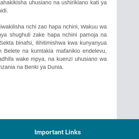
ahakikisha uhusiano na ushirikiano kati ya
idi.
iwakilisha nchi zao hapa nchini, Wakuu wa
nya shughuli zake hapa nchini pamoja na
kta binafsi, ilihitimishwa kwa kunyanyua
 Belete na kumtakia mafanikio endelevu,
adhifa wake mpya, na kuenzi uhusiano wa
nzania na Benki ya Dunia.
Important Links