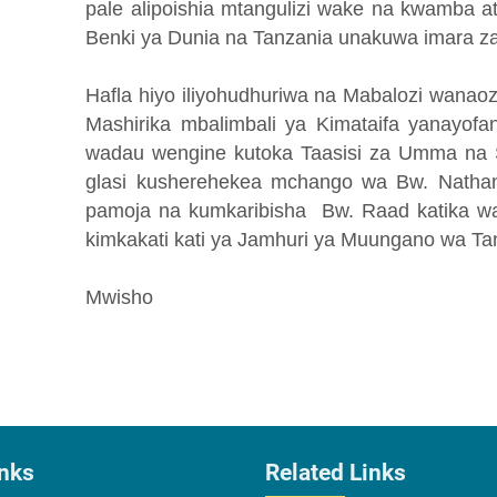
pale alipoishia mtangulizi wake na kwamba at
Benki ya Dunia na Tanzania unakuwa imara za
Hafla hiyo iliyohudhuriwa na Mabalozi wanaoz
Mashirika mbalimbali ya Kimataifa yanayofa
wadau wengine kutoka Taasisi za Umma na Se
glasi kusherehekea mchango wa Bw. Nathan
pamoja na kumkaribisha Bw. Raad katika w
kimkakati kati ya Jamhuri ya Muungano wa Ta
Mwisho
inks
Related Links