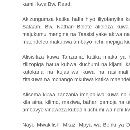
kamili kwa Bw. Raad.
Akizungumza katika hafla hiyo iliyofanyika ka
Salaam, Bw. Nathan Belete alieleza kuw
majukumu mengine na Taasisi yake akiwa na
maendeleo makubwa ambayo nchi imepiga kiuc
Alisisitiza kuwa Tanzania, katika miaka ya 
zilizopiga hatua kubwa kiuchumi na kijamii k
kutokana na kujaaliwa kuwa na rasilimali
zitakuwa na mchango mkubwa katika maendel
Alisema kuwa Tanzania imejaaliwa kuwa na ki
kila aina, kilimo, maziwa, bahari pamoja na ut
ambavyo vinaweza kubadili uchumi wa nchi kwa
Naye Mwakilishi Mkazi Mpya wa Benki ya Dun