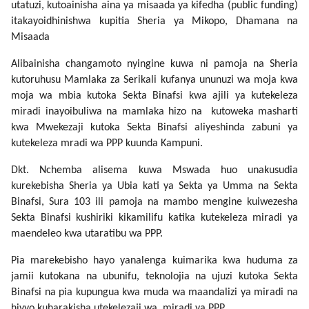
utatuzi, kutoainisha aina ya misaada ya kifedha (public funding)
itakayoidhinishwa kupitia Sheria ya Mikopo, Dhamana na
Misaada
Alibainisha changamoto nyingine kuwa ni pamoja na Sheria
kutoruhusu Mamlaka za Serikali kufanya ununuzi wa moja kwa
moja wa mbia kutoka Sekta Binafsi kwa ajili ya kutekeleza
miradi inayoibuliwa na mamlaka hizo na kutoweka masharti
kwa Mwekezaji kutoka Sekta Binafsi aliyeshinda zabuni ya
kutekeleza mradi wa PPP kuunda Kampuni.
Dkt. Nchemba alisema kuwa
Mswada huo unakusudia
kurekebisha Sheria ya Ubia kati ya Sekta ya Umma na Sekta
Binafsi, Sura 103 ili pamoja na mambo mengine kuiwezesha
Sekta Binafsi kushiriki kikamilifu katika kutekeleza miradi ya
maendeleo kwa utaratibu wa PPP.
Pia marekebisho hayo yanalenga kuimarika kwa huduma za
jamii kutokana na ubunifu, teknolojia na ujuzi kutoka Sekta
Binafsi na pia kupungua kwa muda wa maandalizi ya miradi na
hivyo kuharakisha utekelezaji wa miradi ya PPP.