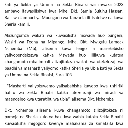
kati ya Sekta ya Umma na Sekta Binafsi wa mwaka 2023
ambayo itawasilishwa kwa Mhe. Dkt. Samia Suluhu Hassan,
Rais wa Jamhuri ya Muungano wa Tanzania ili isainiwe na kuwa
Sheria kamili.
Akizungumza wakati wa kuwasilisha mswada huo bungeni,
Waziri wa Fedha na Mipango, Mhe. Dkt. Mwigulu Lameck
Nchemba (Mb), alisema kuwa lengo la marekebisho
yaliyopendekezwa katika Mswada huo lilikuwa kutatua
changamoto mbalimbali zilizojitokeza wakati wa utekelezaji wa
baadhi ya masharti yaliyomo katika Sheria ya Ubia kati ya Sekta
ya Umma na Sekta Binafsi, Sura 103.
“Masharti yaliyokuwemo yalisababisha kuwepo kwa ushiriki
hafifu wa Sekta Binafsi katika utekelezaji wa miradi ya
maendeleo kwa utaratibu wa ubia”, alisema Dkt. Nchemba
Dkt. Nchemba alisema kuwa changamoto zilizojitokeza ni
pamoja na Sheria kutotoa haki kwa wabia kutoka Sekta Binafsi
kuwasilisha migogoro kwenye mahakama za kimataifa kwa