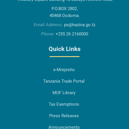
P.O.BOX 2802,
40468 Dodoma.
Email Address:
ps@hazina.go.tz
Phone:
+255 26 2160000
Quick Links
e-Mrejesho
Tanzania Trade Portal
MOF Library
Tax Exemptions
Press Releases
Announcements