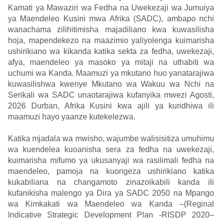
Kamati ya Mawaziri wa Fedha na Uwekezaji wa Jumuiya
ya Maendeleo Kusini mwa Afrika (SADC), ambapo nchi
wanachama zilihitimisha majadiliano kwa kuwasilisha
hoja, mapendekezo na maazimio yaliyolenga kuimarisha
ushirikiano wa kikanda katika sekta za fedha, uwekezaji,
afya, maendeleo ya masoko ya mitaji na uthabiti wa
uchumi wa Kanda. Maamuzi ya mkutano huo yanatarajiwa
kuwasilishwa kwenye Mkutano wa Wakuu wa Nchi na
Serikali wa SADC unaotarajiwa kufanyika mwezi Agosti,
2026 Durban, Afrika Kusini kwa ajili ya kuridhiwa ili
maamuzi hayo yaanze kutekelezwa.
Katika mjadala wa mwisho, wajumbe walisisitiza umuhimu
wa kuendelea kuoanisha sera za fedha na uwekezaji,
kuimarisha mifumo ya ukusanyaji wa rasilimali fedha na
maendeleo, pamoja na kuongeza ushirikiano katika
kukabiliana na changamoto zinazoikabili kanda ili
kufanikisha malengo ya Dira ya SADC 2050 na Mpango
wa Kimkakati wa Maendeleo wa Kanda –(Reginal
Indicative Strategic Development Plan -RISDP 2020–