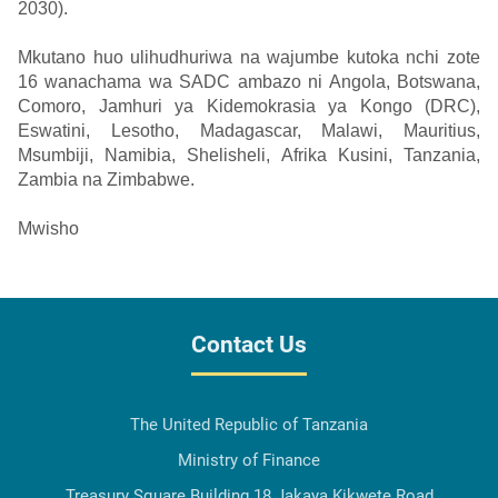
2030).
Mkutano huo ulihudhuriwa na wajumbe kutoka nchi zote
16 wanachama wa SADC ambazo ni Angola, Botswana,
Comoro, Jamhuri ya Kidemokrasia ya Kongo (DRC),
Eswatini, Lesotho, Madagascar, Malawi, Mauritius,
Msumbiji, Namibia, Shelisheli, Afrika Kusini, Tanzania,
Zambia na Zimbabwe.
Mwisho
Contact Us
The United Republic of Tanzania
Ministry of Finance
Treasury Square Building 18 Jakaya Kikwete Road