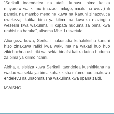
“Serikali inaendelea na utafiti kuhusu bima katika
mnyororo wa kilimo (mazao, mifugo, misitu na uvuvi) ili
pamoja na mambo mengine kuwa na Kanuni zinazovutia
uwekezaji katika bima ya kilimo na kuweka mazingira
wezeshi kwa wakulima ili kupata huduma za bima kwa
urahisi na haraka”, alisema Mhe. Luswetula.
Aliongeza kuwa, Serikali inakusudia kuhakikisha kanuni
hizo zinakuwa rafiki kwa wakulima na wakati huo huo
zikichochea ushiriki wa sekta binafsi katika kutoa huduma
za bima ya kilimo nchini.
Aidha, alisisitiza kuwa Serikali itaendelea kushirikiana na
wadau wa sekta ya bima kuhakikisha mfumo huo unakuwa
endelevu na unaonufaisha wakulima kwa upana zaidi.
MWISHO.