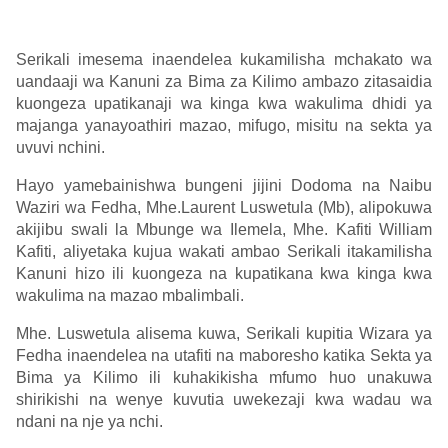
Serikali imesema inaendelea kukamilisha mchakato wa
uandaaji wa Kanuni za Bima za Kilimo ambazo zitasaidia
kuongeza upatikanaji wa kinga kwa wakulima dhidi ya
majanga yanayoathiri mazao, mifugo, misitu na sekta ya
uvuvi nchini.
Hayo yamebainishwa bungeni jijini Dodoma na Naibu
Waziri wa Fedha, Mhe.Laurent Luswetula (Mb), alipokuwa
akijibu swali la Mbunge wa Ilemela, Mhe. Kafiti William
Kafiti, aliyetaka kujua wakati ambao Serikali itakamilisha
Kanuni hizo ili kuongeza na kupatikana kwa kinga kwa
wakulima na mazao mbalimbali.
Mhe. Luswetula alisema kuwa, Serikali kupitia Wizara ya
Fedha inaendelea na utafiti na maboresho katika Sekta ya
Bima ya Kilimo ili kuhakikisha mfumo huo unakuwa
shirikishi na wenye kuvutia uwekezaji kwa wadau wa
ndani na nje ya nchi.